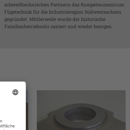
schweißtechnischen Partnern das Kompetenzzentrum
Fügetechnik für die Industrieregion Südwestsachsen
gegründet. Mittlerweile wurde der historische
Familienbetriebssitz saniert und wieder bezogen.