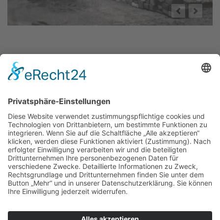
Kontakt
Standort
Impressum
Datenschutz
Cookie-Einstellungen
SAXOBRAZE GmbH
Parkstraße 4
D-09618 Großhartmannsdorf, OT Mittelsaida
Telefon: 037329 71716
Mobil: 0160 8424830